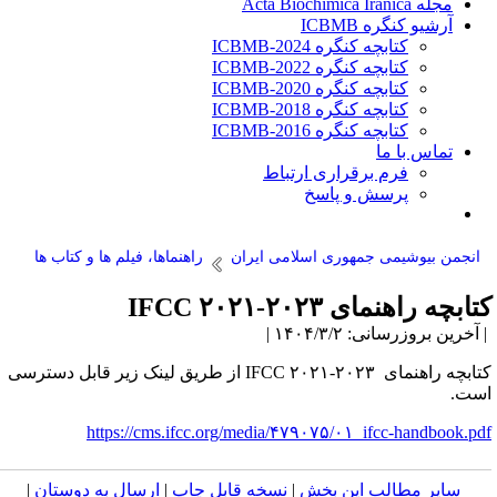
مجله Acta Biochimica Iranica
آرشیو کنگره ICBMB
کتابچه کنگره ICBMB-2024
کتابچه کنگره ICBMB-2022
کتابچه کنگره ICBMB-2020
کتابچه کنگره ICBMB-2018
کتابچه کنگره ICBMB-2016
تماس با ما
فرم برقراری ارتباط
پرسش و پاسخ
انجمن بیوشیمی جمهوری اسلامی ایران
راهنماها، فیلم ها و کتاب ها
تابچه راهنمای IFCC ۲۰۲۱-۲۰۲۳
آخرین بروزرسانی: ۱۴۰۴/۳/۲ |
کتابچه راهنمای IFCC ۲۰۲۱-۲۰۲۳ از طریق لینک زیر قابل دسترسی
ست.
https://cms.ifcc.org/media/۴۷۹۰۷۵/۰۱_ifcc-handbook.pd
سایر مطالب این بخش
|
نسخه قابل چاپ
|
ارسال به دوستان
|