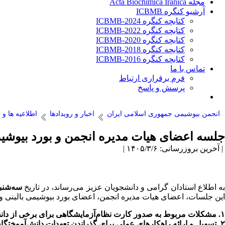
مجله Acta Biochimica Iranica
آرشیو کنگره ICBMB
کتابچه کنگره ICBMB-2024
کتابچه کنگره ICBMB-2022
کتابچه کنگره ICBMB-2020
کتابچه کنگره ICBMB-2018
کتابچه کنگره ICBMB-2016
تماس با ما
فرم برقراری ارتباط
پرسش و پاسخ
انجمن بیوشیمی جمهوری اسلامی ایران
اخبار و رویدادها
اطلاعیه ها و 
جلسه اعضای هیات مدیره انجمن و بورد بیوشیم
| آخرین بروزرسانی: ۱۴۰۵/۳/۶ |
ه اطلاع استادان گرامی و دانشجویان عزیز می‌رساند، در تاریخ
سه‌شنبه ۲۹ اردیبهشت‌ما
این جلسات، اعضای هیات مدیره انجمن، اعضای بورد بیوشیمی بالینی و
۱. مشکلات مربوط به صدور کارت نظام‌آزمایشگاهی برای برخی از دانش‌آموختگان از سوی سازمان نظام پزشکی
۲. تسهیل و ارائه راهکارهای عملی برای گذراندن تعهدات دانش‌آموختگان دکتری