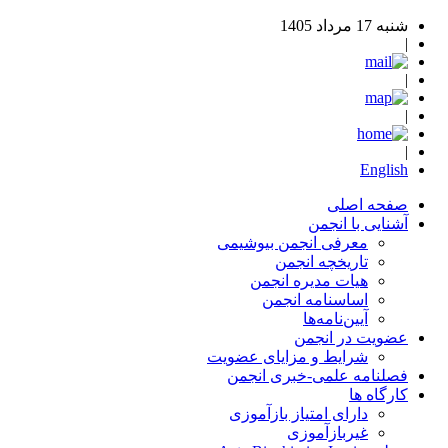
شنبه 17 مرداد 1405
|
|
|
|
English
صفحه اصلی
آشنایی با انجمن
معرفی انجمن بیوشیمی
تاریخچه انجمن
هیات مدیره انجمن
اساسنامه‌ انجمن
آیین‌نامه‌ها
عضویت در انجمن
شرایط و مزایای عضویت
فصلنامه علمی-خبری انجمن
کارگاه ها
دارای امتیاز بازآموزی
غیربازآموزی