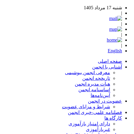
شنبه 17 مرداد 1405
|
|
|
|
English
صفحه اصلی
آشنایی با انجمن
معرفی انجمن بیوشیمی
تاریخچه انجمن
هیات مدیره انجمن
اساسنامه‌ انجمن
آیین‌نامه‌ها
عضویت در انجمن
شرایط و مزایای عضویت
فصلنامه علمی-خبری انجمن
کارگاه ها
دارای امتیاز بازآموزی
غیربازآموزی