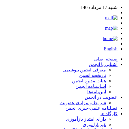
شنبه 17 مرداد 1405
|
|
|
|
English
صفحه اصلی
آشنایی با انجمن
معرفی انجمن بیوشیمی
تاریخچه انجمن
هیات مدیره انجمن
اساسنامه‌ انجمن
آیین‌نامه‌ها
عضویت در انجمن
شرایط و مزایای عضویت
فصلنامه علمی-خبری انجمن
کارگاه ها
دارای امتیاز بازآموزی
غیربازآموزی