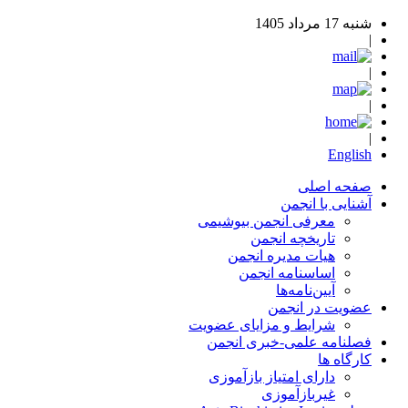
شنبه 17 مرداد 1405
|
|
|
|
English
صفحه اصلی
آشنایی با انجمن
معرفی انجمن بیوشیمی
تاریخچه انجمن
هیات مدیره انجمن
اساسنامه‌ انجمن
آیین‌نامه‌ها
عضویت در انجمن
شرایط و مزایای عضویت
فصلنامه علمی-خبری انجمن
کارگاه ها
دارای امتیاز بازآموزی
غیربازآموزی