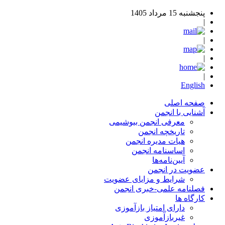
پنجشنبه 15 مرداد 1405
|
|
|
|
English
صفحه اصلی
آشنایی با انجمن
معرفی انجمن بیوشیمی
تاریخچه انجمن
هیات مدیره انجمن
اساسنامه‌ انجمن
آیین‌نامه‌ها
عضویت در انجمن
شرایط و مزایای عضویت
فصلنامه علمی-خبری انجمن
کارگاه ها
دارای امتیاز بازآموزی
غیربازآموزی