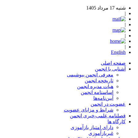
شنبه 17 مرداد 1405
|
|
|
|
English
صفحه اصلی
آشنایی با انجمن
معرفی انجمن بیوشیمی
تاریخچه انجمن
هیات مدیره انجمن
اساسنامه‌ انجمن
آیین‌نامه‌ها
عضویت در انجمن
شرایط و مزایای عضویت
فصلنامه علمی-خبری انجمن
کارگاه ها
دارای امتیاز بازآموزی
غیربازآموزی