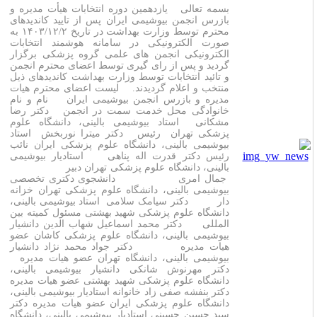
بسمه تعالی یازدهمین دوره انتخابات هیأت مدیره و
بازرس انجمن بیوشیمی ایران پس از تایید کاندیدهای
محترم توسط وزارت بهداشت در تاریخ ۱۴۰۳/۱۲/۲ به
صورت الکترونیکی در سامانه هوشمند انتخابات
الکترونیکی انجمن های علمی گروه پزشکی برگزار
گردید و پس از رای گیری توسط اعضای محترم انجمن
و تائید انتخابات توسط وزارت بهداشت کاندیدهای ذیل
منتخب و اعلام گردیدند. لیست اعضای محترم هیات
مدیره و بازرس انجمن بیوشیمی ایران نام و نام
خانوادگی محل خدمت سمت در انجمن دکتر رضا
مشکانی استاد بیوشیمی بالینی، دانشگاه علوم
پزشکی تهران رئیس دکتر میترا نوربخش استاد
بیوشیمی بالینی، دانشگاه علوم پزشکی ایران نائب
رئیس دکتر قدرت اله پناهی استادیار بیوشیمی
بالینی، دانشگاه علوم پزشکی تهران دبیر
جمال امری دانشجوی دکتری تخصصی
بیوشیمی بالینی، دانشگاه علوم پزشکی تهران خزانه
دار دکتر سیامک سلامی استاد بیوشیمی بالینی،
دانشگاه علوم پزشکی شهید بهشتی مسئول کمیته بین
المللی دکتر محمد اسماعیل شهاب الدین دانشیار
بیوشیمی بالینی، دانشگاه علوم پزشکی کاشان عضو
هیات مدیره دکتر جواد محمد نژاد دانشیار
بیوشیمی بالینی، دانشگاه تهران عضو هیات مدیره
دکتر مهرنوش شانکی دانشیار بیوشیمی بالینی،
دانشگاه علوم پزشکی شهید بهشتی عضو هیات مدیره
دکتر بنفشه صفی زاد خانوانه استادیار بیوشیمی بالینی،
دانشگاه علوم پزشکی ایران عضو هیات مدیره دکتر
سید حسین حسینی استادیار بیوشیمی بالینی، دانشگاه