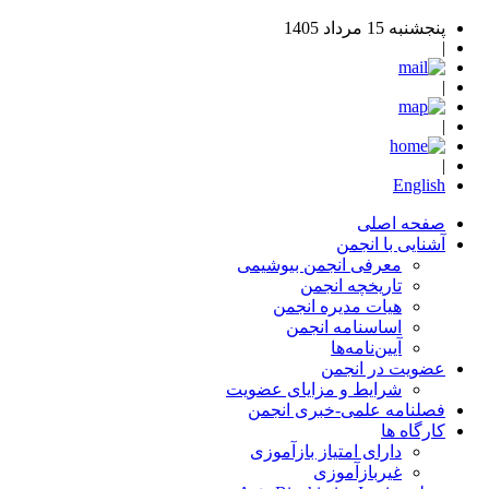
پنجشنبه 15 مرداد 1405
|
|
|
|
English
صفحه اصلی
آشنایی با انجمن
معرفی انجمن بیوشیمی
تاریخچه انجمن
هیات مدیره انجمن
اساسنامه‌ انجمن
آیین‌نامه‌ها
عضویت در انجمن
شرایط و مزایای عضویت
فصلنامه علمی-خبری انجمن
کارگاه ها
دارای امتیاز بازآموزی
غیربازآموزی