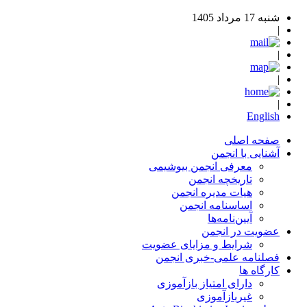
شنبه 17 مرداد 1405
|
|
|
|
English
صفحه اصلی
آشنایی با انجمن
معرفی انجمن بیوشیمی
تاریخچه انجمن
هیات مدیره انجمن
اساسنامه‌ انجمن
آیین‌نامه‌ها
عضویت در انجمن
شرایط و مزایای عضویت
فصلنامه علمی-خبری انجمن
کارگاه ها
دارای امتیاز بازآموزی
غیربازآموزی