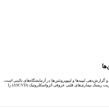
.
این سند به منظور ارائه یک مرجع مبتنی بر شواهد برای متخصصان آزمایشگاهی و بالینی تدوین شده است تا شفافیت و دقت در ارزیابی و مدیریت ریسک بیماری‌های قلبی عروقی آترواسکلروتیک (ASCVD) را