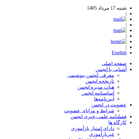
شنبه 17 مرداد 1405
|
|
|
|
English
صفحه اصلی
آشنایی با انجمن
معرفی انجمن بیوشیمی
تاریخچه انجمن
هیات مدیره انجمن
اساسنامه‌ انجمن
آیین‌نامه‌ها
عضویت در انجمن
شرایط و مزایای عضویت
فصلنامه علمی-خبری انجمن
کارگاه ها
دارای امتیاز بازآموزی
غیربازآموزی