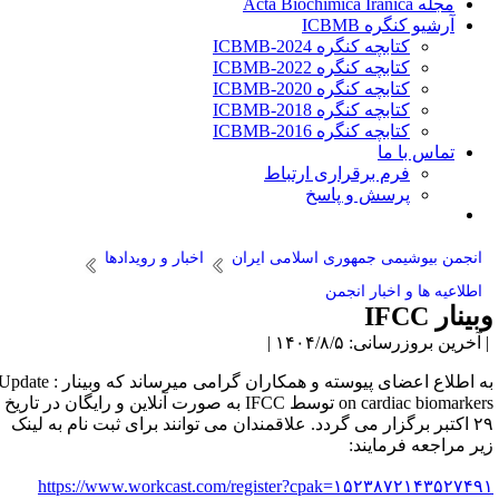
مجله Acta Biochimica Iranica
آرشیو کنگره ICBMB
کتابچه کنگره ICBMB-2024
کتابچه کنگره ICBMB-2022
کتابچه کنگره ICBMB-2020
کتابچه کنگره ICBMB-2018
کتابچه کنگره ICBMB-2016
تماس با ما
فرم برقراری ارتباط
پرسش و پاسخ
انجمن بیوشیمی جمهوری اسلامی ایران
اخبار و رویدادها
اطلاعیه ها و اخبار انجمن
بینار IFCC
آخرین بروزرسانی: ۱۴۰۴/۸/۵ |
به اطلاع اعضای پیوسته و همکاران گرامی میرساند که وبینار : Update
on cardiac biomarkers توسط IFCC به صورت آنلاین و رایگان در تاریخ
۲۹ اکتبر برگزار می گردد. علاقمندان می توانند برای ثبت نام به لینک
یر مراجعه فرمایند:
https://www.workcast.com/
register?cpak=۱۵۲۳۸۷۲۱۴۳۵۲۷۴۹