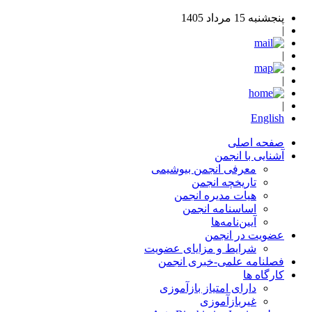
پنجشنبه 15 مرداد 1405
|
|
|
|
English
صفحه اصلی
آشنایی با انجمن
معرفی انجمن بیوشیمی
تاریخچه انجمن
هیات مدیره انجمن
اساسنامه‌ انجمن
آیین‌نامه‌ها
عضویت در انجمن
شرایط و مزایای عضویت
فصلنامه علمی-خبری انجمن
کارگاه ها
دارای امتیاز بازآموزی
غیربازآموزی