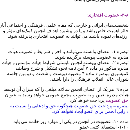
عضویت افتخاری:
خصیت‌های ایرانی و خارجی که مقام علمی، فرهنگی و اجتماعی آنان
ائز اهمیت خاص باشد و یا در پیشبرد اهداف انجمن کمک‌های مؤثر و
رزنده‌ای نموده باشند می توانند به عضویت افتخاری پذیرفته شوند.
تبصره ۱- اعضای وابسته می‌توانند با احراز شرایط و تصویب هیأت
دیره به عضویت پیوسته برگزیده شوند.
تبصره ۲- اعضای پیوسته انجمن بایستی شرایط هیأت مؤسس و هیأت
مدیره مذکور در ماده ۷ آیین نامه نحوه تشکیل و شرح وظایف
کمیسیون موضوع ماده ۴ مصوبه دویست و شصت و دومین جلسه
ورای عالی انقلاب فرهنگی را دارا باشند.
ماده ۹- هر یک از اعضای انجمن سالانه مبلغی را که میزان آن توسط
یأت مدیره تعیین و به تصویب مجمع عمومی خواهد رسید به عنوان
ق عضویت
پرداخت خواهد کرد.
بصره – پرداخت حق عضویت هیچگونه حق و ادعایی را نسبت به
ارایی انجمن برای عضو ایجاد نخواهد کرد.
عضویت در انجمن در یکی از موارد زیر خاتمه می یابد:
- استعفای کتبی عضو