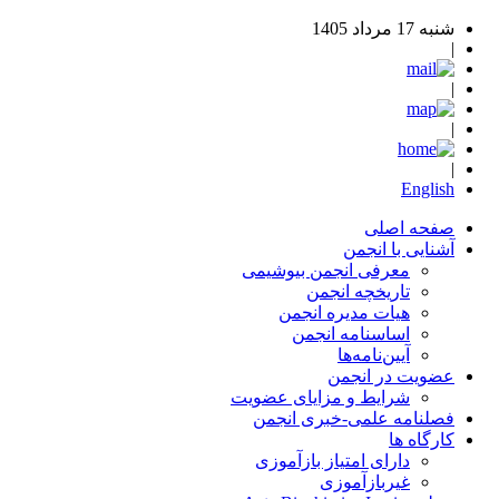
شنبه 17 مرداد 1405
|
|
|
|
English
صفحه اصلی
آشنایی با انجمن
معرفی انجمن بیوشیمی
تاریخچه انجمن
هیات مدیره انجمن
اساسنامه‌ انجمن
آیین‌نامه‌ها
عضویت در انجمن
شرایط و مزایای عضویت
فصلنامه علمی-خبری انجمن
کارگاه ها
دارای امتیاز بازآموزی
غیربازآموزی