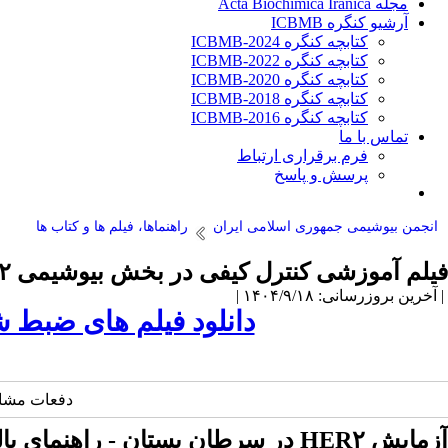
مجله Acta Biochimica Iranica
آرشیو کنگره ICBMB
کتابچه کنگره ICBMB-2024
کتابچه کنگره ICBMB-2022
کتابچه کنگره ICBMB-2020
کتابچه کنگره ICBMB-2018
کتابچه کنگره ICBMB-2016
تماس با ما
فرم برقراری ارتباط
پرسش و پاسخ
انجمن بیوشیمی جمهوری اسلامی ایران
راهنماها، فیلم ها و کتاب ها
فیلم آموزشی کنترل کیفی در بخش بیوشیمی ۱۲ الی ۱۳ آذر ۱۴۰۴
| آخرین بروزرسانی: ۱۴۰۴/۹/۱۸ |
دانلود فیلم های ضبط شده سم
دفعات مشاهده: 1978 بار | دفعات چاپ: 72 بار | دفعات 
آزمایش HER۲ در سرطان پستان - راهنمای بالینی به‌روز شده در سال ۲۰۲۳ توسط CAP (کالج آسیب شناسان آمریکایی)