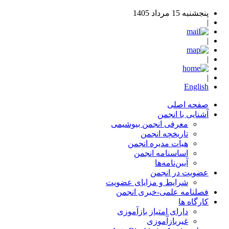
پنجشنبه 15 مرداد 1405
|
|
|
|
English
صفحه اصلی
آشنایی با انجمن
معرفی انجمن بیوشیمی
تاریخچه انجمن
هیات مدیره انجمن
اساسنامه‌ انجمن
آیین‌نامه‌ها
عضویت در انجمن
شرایط و مزایای عضویت
فصلنامه علمی-خبری انجمن
کارگاه ها
دارای امتیاز بازآموزی
غیربازآموزی