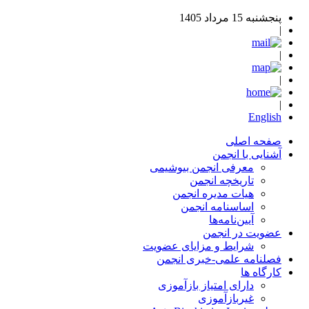
پنجشنبه 15 مرداد 1405
|
|
|
|
English
صفحه اصلی
آشنایی با انجمن
معرفی انجمن بیوشیمی
تاریخچه انجمن
هیات مدیره انجمن
اساسنامه‌ انجمن
آیین‌نامه‌ها
عضویت در انجمن
شرایط و مزایای عضویت
فصلنامه علمی-خبری انجمن
کارگاه ها
دارای امتیاز بازآموزی
غیربازآموزی