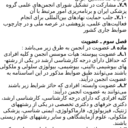
۷ـ
مشارکت در تشکیل شورای انجمن‌های علمی گروه
زشکی ایران و برنامه‌ریزی امور مرتبط با آن
ـ۷ـ
جلب حمایت نهادهای بین‌المللی برای انجام
عالیت‌های علمی، پژوهشی در عرصه ملی و در چارچوب
وابط جاری کشور
صل سوم ـ عضویت
اده ۸ـ
عضویت در انجمن به طرق زیر می‌‌باشد :
۸ـ
عضویت پیوسته: هیات موسس انجمن و کلیه افرادی
ه
حداقل دارای درجه کارشناسی ارشد در یکی از رشته­
ای بیوشیمی بالینی، بیوشیمی، بیولوژی سلولی و ملکولی
اشند
می‌توانند طبق ضوابط مذکور در این اساسنامه به
ضویت انجمن درآیند.
۸ـ
عضویت وابسته: افرادی که حائز شرایط زیر باشند
ی‌توانند به عضویت انجمن درآیند:
لیه
افرادی
که دارای درجه کارشناسی، کارشناسی ارشد،
کتری حرفه­ای و دکتری تخصصی در یکی از رشته­های
نتیک، فیزیولوژی، فارماکولوژی، ایمنی شناسی، پزشکی
لکولی، علوم آزمایشگاهی و سایر رشته­های علوم زیستی
اشند.