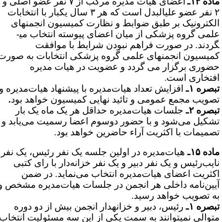
ده ۱۴ـ
اعضای هیات مدیره مرکب از ۷ نفر عضو اصلی و
۲ نفر عضو علی­البدل است که هر ۳ سال یکبار با انتخابات
لکترونیک بر طبق ضوابط و نظارت کمیسیون انجمن­های
می گروه پزشکی از میان اعضای پیوسته انتخاب می­
ردند. در صورت فراهم نبودن شرایط با موافقت
میسیون انجمن­های علمی گروه پزشکی انتخابات به صورت
ضوری برگزار می گردد و عضویت در هیات مدیره
فتخاری است
.
بصره ۱ـ
افزایش تعداد هیات‌مدیره با پیشنهاد هیات‌مدیره و
صویب مجمع عمومی و تائید نهایی کمیسیون خواهد بود
.
بصره ۲ـ
جلسات هیات‌مدیره حداقل هر یک ماه یک بار
شکیل می‌شود و با حضور دوسوم اعضا رسمیت می‌یابد و
صمیمات با اکثریت آراء حاضرین خواهد بود.
ده ۱۵ـ
هیات‌مدیره در اولین جلسه یک نفر رئیس، یک نفر
ایب‌رئیس و یک نفر دبیر و یک نفر خزانه‌دار با رای کتبی
کثریت اعضای هیات‌مدیره انتخاب می‌نماید. در ضمن
یین‌نامه داخلی هر انجمن در جلسات هیات‌مدیره مشخص و
ه تصویب خواهد رسید.
بصره ۱ـ
رئیس، دبیر و خزانه­دار انجمن بیش از دو دوره
توالی نمی­توانند به سمت یکی از این سه مسئولیت انتخاب