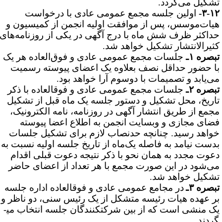
شکیل می‌گردد.
۳-۱۲
اولین جلسه مجمع عمومی عادی با درخواست
یات‌موسس، پس از موافقت اولیه انجمن از کمیسیون و
داکثر ظرف شش ماه با درج آگهی در یکی از روزنامه‌های
ثیرالانتشار تشکیل خواهد شد.
بصره ۱ـ
جلسات مجمع عمومی عادی و فوق‌العاده هر یک
ا حضور حداقل نصف بعلاوه یک اعضای پیوسته رسمیت
ی‌یابد و تصمیمات با دو­سوم آرا خواهد بود
.
بصره ۲ـ
جلسات مجمع عمومی عادی و فوق­العاده با ذکر
اریخ، محل تشکیل و دستور جلسه یک ماه قبل از تشکیل
جمع از طریق انتشار آگهی در روزنامه، نامه الکترونیک،
ضای مجازی و وب­سایت انجمن به اطلاع اعضا پیوسته
واهد رسید.
چنانچه حدنصاب لازم برای تشکیل جلسات
دست نیامد به فاصله یک‌ماه از تاریخ جلسه اولیه نسبت به
عوت مجدد به همان نحو با ذکر نتیجه دعوت قبلی اقدام
ی‌شود در این­ صورت مجمع با هر تعداد از اعضای حاضر
شکیل خواهد شد.
بصره ۳
ـ
در مجامع عمومی عادی و فوق­العاده اداره جلسه
ر عهده هیات رئیسه متشکل از یک رئیس سنی، دو ناظر و
 منشی است که از بین شرکت­کنندگان جلسه انتخاب می­
ردند.