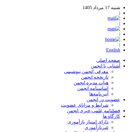
شنبه 17 مرداد 1405
|
|
|
|
English
صفحه اصلی
آشنایی با انجمن
معرفی انجمن بیوشیمی
تاریخچه انجمن
هیات مدیره انجمن
اساسنامه‌ انجمن
آیین‌نامه‌ها
عضویت در انجمن
شرایط و مزایای عضویت
فصلنامه علمی-خبری انجمن
کارگاه ها
دارای امتیاز بازآموزی
غیربازآموزی