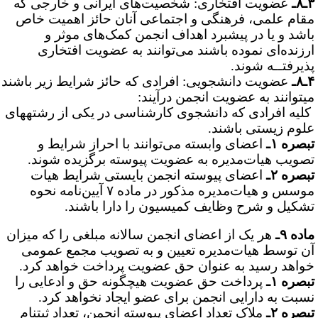
۸ـ
عضویت افتخاری: شخصیت‌های ایرانی و خارجی که
قام علمی، فرهنگی و اجتماعی آنان حائز اهمیت خاص
اشد و یا در پیشبرد اهداف انجمن کمک‌های موثر و
رزنده‌ای نموده باشند می‌توانند به عضویت افتخاری
ذیرفتــه شوند.
۸ـ
عضویت دانشجویی: افرادی که حائز شرایط زیر باشند
ی­توانند به عضویت انجمن درآیند:
لیه افرادی که دانشجوی کارشناسی در یکی از رشته­های
لوم زیستی باشند.
بصره ۱ـ
اعضای وابسته می‌توانند با احراز شرایط و
صویب هیات‌مدیره به عضویت پیوسته برگزیده شوند.
بصره ۲ـ
اعضای پیوسته انجمن بایستی شرایط هیات‌
موسس و هیات‌مدیره مذکور در ماده ۷ آیین‌نامه نحوه
شکیل و شرح وظایف کمیسیون را دارا باشند.
اده ۹ـ
هر یک از اعضای انجمن سالانه مبلغی را که میزان
ن توسط هیات‌مدیره تعیین و به تصویب مجمع عمومی
واهد رسید به عنوان حق عضویت پرداخت خواهد کرد.
بصره ۱ـ
پرداخت حق عضویت هیچگونه حق و ادعایی را
سبت به دارایی انجمن برای عضو ایجاد نخواهد کرد.
بصره ۲ـ
ملاک تعداد اعضای پیوسته انجمن، تعداد ثبت­نام