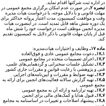
ر اداره ثبت شرکت­ها اقدام نماید.
بصره ۲ـ
در صورت عدم امکان برگزاری مجمع عمومی در
هلت قانونی و با دلایل موجه، با درخواست هیات مدیره
قت و موافقت کمیسیون، مدت اعتبار پروانه حداکثر برای
ک دوره شش ماهه قابل تمدید است. در اینصورت هیات
دیره انجمن موظف است درخواست خود را شش ماه
بل از پایان مهلت قانونی با ذکر دلایل به کمیسیون تقدیم
ند.
ده ۱۷ـ
وظایف و اختیارات هیات‌مدیره:
۱ـ
دعوت مجامع عمومی عادی و فوق‌العاده
۱ـ
اجرای تصمیمات متخذه در مجامع عمومی
۱ـ
تشکیل جلسات سخنرانی و گردهمایی‌های علمی،
نی و پژوهشی با رعایت قوانین و مقررات جاری کشور
۱ـ
تهیه ضوابط و مقررات و آیین‌نامه‌های اجرایی
۱ـ
تهیه گزارش سالانه فعالیت‌های انجمن برای ارائه به
جمع عمومی
۱ـ
تهیه ترازنامه و ارائه آن به مجمع عمومی
۱ـ
قبول هدایا و کمک‌های مالی برای انجمن
۱ـ
پیشنهاد اصلاحات و تغییرات در اساسنامه به مجامع
مومی