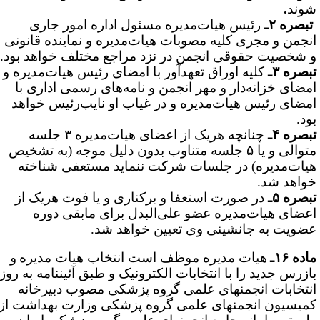
وند
.
بصره ۲ـ
رئیس هیات‌مدیره مسئول اداره امور جاری
نجمن و مجری کلیه مصوبات هیات‌مدیره و نماینده قانونی
 شخصیت حقوقی انجمن در نزد مراجع مختلف خواهد بود.
بصره ۳ـ
کلیه اوراق تعهدآور با امضای رئیس هیات‌مدیره و
مضای خزانه‌دار و مهر انجمن و نامه‌های رسمی اداری با
مضای رئیس هیات‌مدیره و در غیاب او نایب‌رئیس خواهد
ود.
بصره ۴ـ
چنانچه هریک از اعضای هیات‌مدیره ۳ جلسه
متوالی و یا ۵ جلسه متناوب بدون دلیل موجه (به تشخیص
یات‌مدیره) در جلسات شرکت ننماید مستعفی شناخته
واهد شد.
بصره ۵ـ
در صورت استعفا و برکناری و یا فوت هریک از
عضای هیات‌مدیره عضو علی‌البدل برای مابقی دوره
ضویت به جانشینی وی تعیین خواهد شد.
ده ۱۶ـ
هیات مدیره موظف است انتخاب هیات مدیره
و
ازرس جدید
را
با انتخابات الکترونیک و طبق آئین­نامه به روز
نتخابات انجمن­های علمی گروه پزشکی مصوب دبیرخانه
میسیون انجمن­های علمی گروه پزشکی وزارت بهداشت از