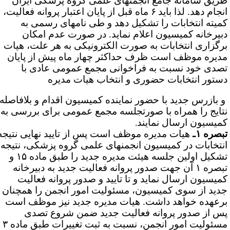
ریق سامانه جامع انجمن­های علمی گروه پزشکی ایران
نجام دهد. لذا باید
۶ ماه قبل از پایان اعتبار پروانه فعالیت،
میته انتخابات را تشکیل دهد و طی نامه­ای رسمی به
بیرخانه کمیسیون­ اعلام نماید.
در صورت عدم امکان
رگزاری انتخابات به صورت الکترونیکی به هر علت، هیات
دیره موظف است ظرف حداکثر چهار ماه پیش از پایان
صدی خود نسبت به فراخوانی مجمع عمومی عادی با
ستور انتخابات حضوری و انتخاب هیات مدیره
 بازرس جدید با حضور نماینده کمیسیون اقدام و بلافاصله
تایج را همراه با صورتجلسه مجمع عمومی برای بررسی به
میسیون ارسال نمایند
.
بصره ۱ـ
هیات مدیره موظف است پس از تایید نهایی نتیجه
نتخابات در کمیسیون انجمن­های علمی گروه پزشکی، نتیجه
تشکیل اولین جلسه هیئت مدیره جدید را طبق ماده ۱۵ و
تبصره­ ۱ آن جهت صدور پروانه فعالیت جدید به دبیرخانه
میسیون ارسال نماید و تا تایید و صدور پروانه فعالیت
دید از سوی کمیسیون، مسئولیت امور انجمن را همچنان
رعهده خواهد داشت. هیات مدیره جدید نیز موظف است
س از صدور پروانه فعالیت جدید ضمن شروع تصدی
مسئولیت امور انجمن، نسبت به ثبت تغییرات طبق ماده ۳