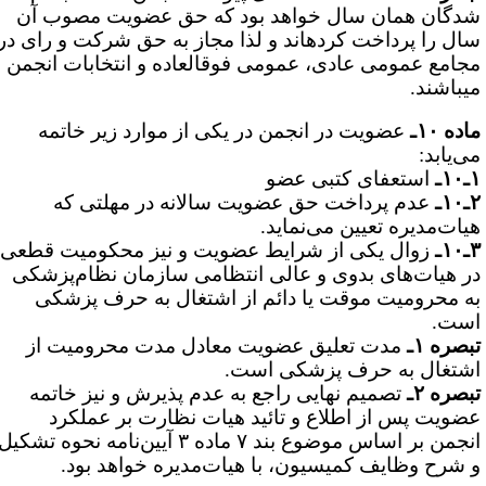
دگان همان سال خواهد بود که حق عضویت مصوب آن
ال را پرداخت کرده­اند و لذا مجاز به حق شرکت و رای در
جامع عمومی عادی، عمومی فوق­العاده و انتخابات انجمن
ی­باشند.
ده ۱۰ـ
عضویت در انجمن در یکی از موارد زیر خاتمه
ی‌‌یابد:
۱ـ
استعفای کتبی عضو
۱ـ
عدم پرداخت حق عضویت سالانه در مهلتی که
یات‌مدیره تعیین می‌نماید.
۱ـ
زوال یکی از شرایط عضویت و نیز محکومیت قطعی
ر هیات‌های بدوی و عالی انتظامی سازمان نظام‌پزشکی
ه محرومیت موقت یا دائم از اشتغال به حرف پزشکی
ست.
بصره ۱ـ
مدت تعلیق عضویت معادل مدت محرومیت از
شتغال به حرف پزشکی است.
بصره ۲ـ
تصمیم نهایی راجع به عدم پذیرش و نیز خاتمه
ضویت پس از اطلاع و تائید هیات نظارت بر عملکرد
انجمن بر اساس موضوع بند ۷ ماده ۳ آیین‌نامه نحوه تشکیل
 شرح وظایف کمیسیون، با هیات‌مدیره خواهد بود.