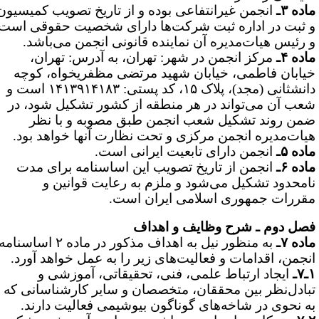
اده ۳ـ
انجمن غیرانتفاعی بوده و از تاریخ تصویب کمیسیون
 ثبت در اداره ثبت شرکت‌ها دارای شخصیت حقوقی است
 رئیس هیات‌مدیره آن نماینده قانونی انجمن می‌باشد.
اده ۴ـ
مرکز انجمن در شهر: تهران، به آدرس:
تهران،
یابان فاطمی، خیابان شهید مرتضی مظفری­خواه، کوچه
نش­ثانی (مجد)، پلاک ۱۵، کد پستی: ۱۴۱۳۹۱۴۱۸۳
است
و
عب آن می‌تواند در هر منطقه از کشور تشکیل شود، در
من روند تشکیل شعب انجمن طبق مصوبه و با نظر
یات‌مدیره انجمن مرکزی و تحت نظارت آنها خواهد بود.
اده ۵ـ
انجمن دارای تابعیت ایرانی است.
اده ۶ـ
انجمن از تاریخ تصویب این اساسنامه برای مدت
امحدود تشکیل می‌شود و ملزم به رعایت قوانین و
قررات جمهوری ‌اسلامی ایران است.
صل دوم ـ شرح وظایف و اهداف
اده ۷ـ
به منظور نیل به اهداف مذکور در ماده ۲ اساسنامه
نجمن، اقدامات و فعالیت‌های زیر را به عمل خواهد آورد.
۷ـ
ایجاد ارتباط علمی، فنی، تحقیقاتی، آموزشی و
بادل‌نظر بین محققان، متخصصان و سایر کارشناسانی که
ه نحوی در شاخه‌های گوناگون بیوشیمی فعالیت دارند.