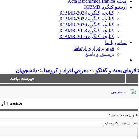
مجله Acta Biochimica Iranica
آرشیو کنگره ICBMB
کتابچه کنگره ICBMB-2024
کتابچه کنگره ICBMB-2022
کتابچه کنگره ICBMB-2020
کتابچه کنگره ICBMB-2018
کتابچه کنگره ICBMB-2016
تماس با ما
فرم برقراری ارتباط
پرسش و پاسخ
تالارهای بحث و گفتگو
->
معرفي افراد و گروه‌ها
->
دانشجويان
فهرست مباحث
بيوشيمی
صفحه
1
از
عنوان مبحث جدید :
نام یا پست الكترونیک :