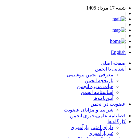
شنبه 17 مرداد 1405
|
|
|
|
English
صفحه اصلی
آشنایی با انجمن
معرفی انجمن بیوشیمی
تاریخچه انجمن
هیات مدیره انجمن
اساسنامه‌ انجمن
آیین‌نامه‌ها
عضویت در انجمن
شرایط و مزایای عضویت
فصلنامه علمی-خبری انجمن
کارگاه ها
دارای امتیاز بازآموزی
غیربازآموزی